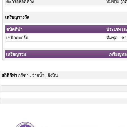
ตะกร้อลอดห่วง
ทีมชาย (ก
เหรียญรางวัล
ชนิดกีฬา
ประเภท (E
เซปักตะกร้อ
ทีมชุด - ช
เหรียญรวม
เหรียญทอ
สถิติกีฬา
กรีฑา , ว่ายน้ำ , ยิงปืน